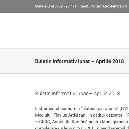
Skip
Suna acum! 0729 797 471
|
mediu@integrated-services.ro
to
content
Buletin informativ lunar – Aprilie 2018
Buletin informativ lunar – Aprilie 2018
Instrumentul economic “plătești cât arunci” (PAYT) 
Mediului, Flavius Ardelean , în cadrul dezbaterii
– CERC, Asociația Română pentru Managementul D
completarea a legii nr 211/2011 privind regimul d