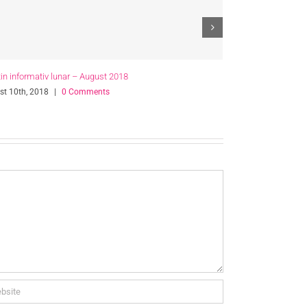
tin informativ lunar – Octombrie 2018
Buletin informati
mbrie 18th, 2018
|
0 Comments
septembrie 27th, 