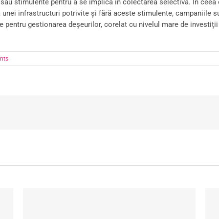
 sau stimulente pentru a se implica în colectarea selectivă. În ceea
 unei infrastructuri potrivite și fără aceste stimulente, campaniile su
pute pentru gestionarea deșeurilor, corelat cu nivelul mare de inves
nts