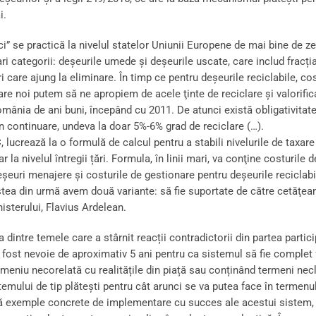
i.
i” se practică la nivelul statelor Uniunii Europene de mai bine de z
i categorii: deşeurile umede şi deşeurile uscate, care includ fracți
care ajung la eliminare. În timp ce pentru deșeurile reciclabile, cos
re noi putem să ne apropiem de acele ţinte de reciclare şi valorific
ânia de ani buni, începând cu 2011. De atunci există obligativitatea 
în continuare, undeva la doar 5%-6% grad de reciclare (…).
lucrează la o formulă de calcul pentru a stabili nivelurile de taxare 
 la nivelul întregii țări. Formula, în linii mari, va conţine costurile 
euri menajere şi costurile de gestionare pentru deşeurile reciclabi
tea din urmă avem două variante: să fie suportate de către cetăţean 
nisterului, Flavius Ardelean.
dintre temele care a stârnit reacții contradictorii din partea partic
 fost nevoie de aproximativ 5 ani pentru ca sistemul să fie complet f
domeniu necorelată cu realitățile din piață sau conținând termeni necla
ului de tip plătești pentru cât arunci se va putea face în termenul
ouă exemple concrete de implementare cu succes ale acestui sistem, o