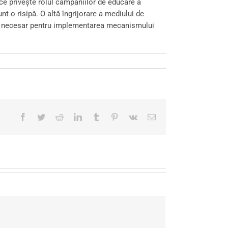
 ce privește rolul campaniilor de educare a
nt o risipă. O altă îngrijorare a mediului de
tiții necesar pentru implementarea mecanismului
Facebook
Twitter
Reddit
LinkedIn
Tumblr
Pinterest
Vk
Email