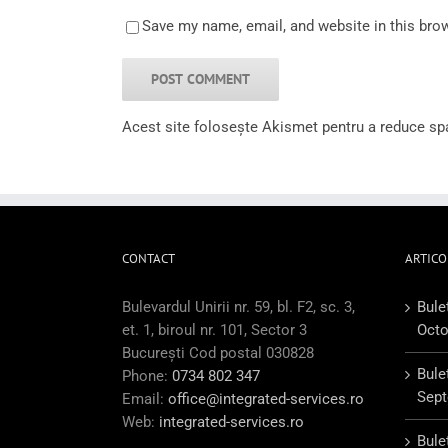
Save my name, email, and website in this bro
Acest site folosește Akismet pentru a reduce s
CONTACT
ARTICO
Bulevardul Unirii nr. 59, bl. F2, sc. 3,
Bule
et. 1, biroul nr. 101, Sector 3
Octo
București Cod postal 030828
Bule
Phone:
0734 802 347
Sept
Email:
office@integrated-services.ro
Web:
integrated-services.ro
Bule