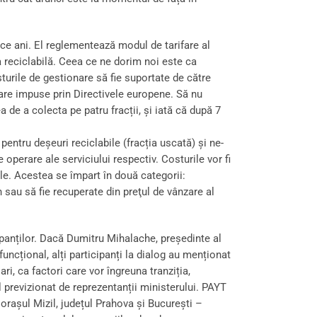
ece ani. El reglementează modul de tarifare al
a reciclabilă. Ceea ce ne dorim noi este ca
turile de gestionare să fie suportate de către
are impuse prin Directivele europene. Să nu
de a colecta pe patru fracții, și iată că după 7
pentru deșeuri reciclabile (fracția uscată) și ne-
de operare ale serviciului respectiv. Costurile vor fi
le. Acestea se împart în două categorii:
sau să fie recuperate din preţul de vânzare al
ipanților. Dacă Dumitru Mihalache, președinte al
uncțional, alți participanți la dialog au menționat
ri, ca factori care vor îngreuna tranziția,
 previzionat de reprezentanții ministerului. PAYT
rașul Mizil, județul Prahova și București –