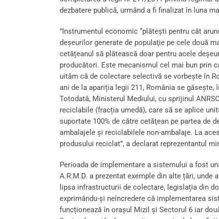
dezbatere publică, urmând a fi finalizat în luna ma
”Instrumentul economic “plăteşti pentru cât arunc
deşeurilor generate de populaţie pe cele două mar
cetățeanul să plătească doar pentru acele deşeuri 
producători. Este mecanismul cel mai bun prin ca
uităm că de colectare selectivă se vorbeşte în Rom
ani de la apariția legii 211, România se găseşte, 
Totodată, Ministerul Mediului, cu sprijinul ANRSC, 
reciclabile (fracția umedă), care să se aplice unitar
suportate 100% de către cetăţean pe partea de deş
ambalajele şi reciclabilele non-ambalaje. La aces
produsului reciclat”, a declarat reprezentantul mi
Perioada de implementare a sistemului a fost una 
A.R.M.D. a prezentat exemple din alte țări, unde a
lipsa infrastructurii de colectare, legislația din 
exprimându-și neîncredere că implementarea sistem
funcționează în orașul Mizil și Sectorul 6 iar d