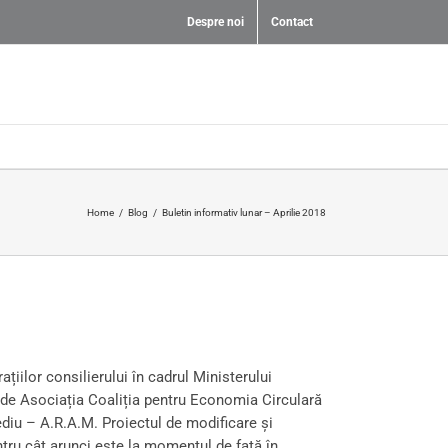
Despre noi
Contact
Home
/
Blog
/
Buletin informativ lunar – Aprilie 2018
țiilor consilierului în cadrul Ministerului
at de Asociația Coaliția pentru Economia Circulară
u – A.R.A.M. Proiectul de modificare și
ntru cât arunci este la momentul de față în