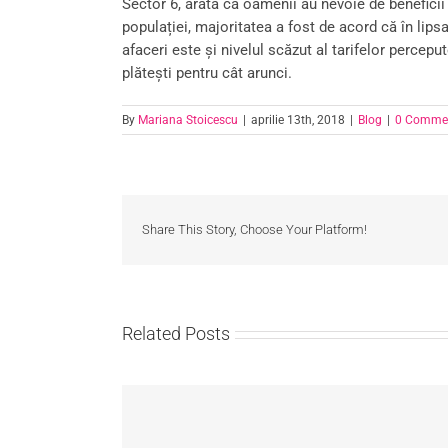
Sector 6, arată că oamenii au nevoie de beneficii
populației, majoritatea a fost de acord că în lipsa
afaceri este și nivelul scăzut al tarifelor perce
plătești pentru cât arunci.
By
Mariana Stoicescu
|
aprilie 13th, 2018
|
Blog
|
0 Comme
Share This Story, Choose Your Platform!
Related Posts