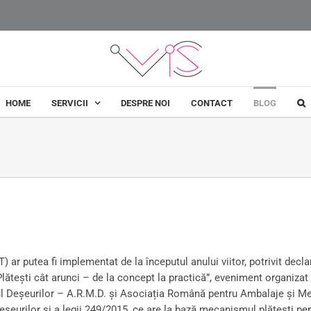
HOME
SERVICII
DESPRE NOI
CONTACT
BLOG
ar putea fi implementat de la începutul anului viitor, potrivit declara
 “Plătești cât arunci – de la concept la practică”, eveniment organiz
eșeurilor – A.R.M.D. și Asociația Română pentru Ambalaje și Medi
eșeurilor și a legii 249/2015, ce are la bază mecanismul plătești pe