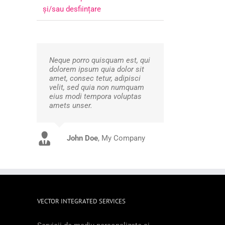
şi/sau desființare
Neque porro quisquam est, qui
dolorem ipsum quia dolor sit
amet, consec tetur, adipisci
velit, sed quia non numquam
eius modi tempora voluptas
amets unser.
John Doe
Luke Beck
,
My Company
Theme Fusion
VECTOR INTEGRATED SERVICES