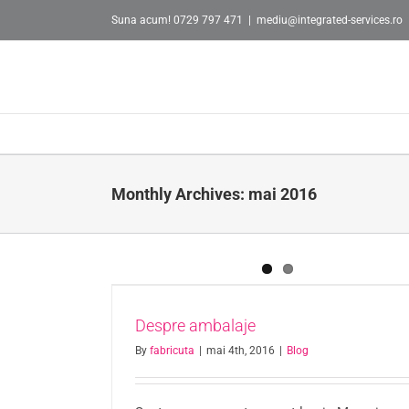
Skip
Suna acum! 0729 797 471
|
mediu@integrated-services.ro
to
content
Monthly Archives:
mai 2016
Despre ambalaje
By
fabricuta
|
mai 4th, 2016
|
Blog