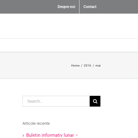
Despre noi
Contact
Home
/
2016
/
mai
Search
for:
Articole recente
Buletin informativ lunar –