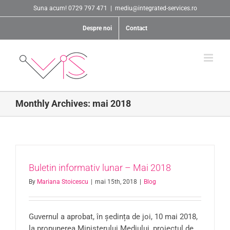
Skip
Suna acum! 0729 797 471
|
mediu@integrated-services.ro
to
content
Despre noi
Contact
Monthly Archives:
mai 2018
Buletin informativ lunar – Mai 2018
By
Mariana Stoicescu
|
mai 15th, 2018
|
Blog
Guvernul a aprobat, în ședința de joi, 10 mai 2018,
la propunerea Ministerului Mediului, proiectul de