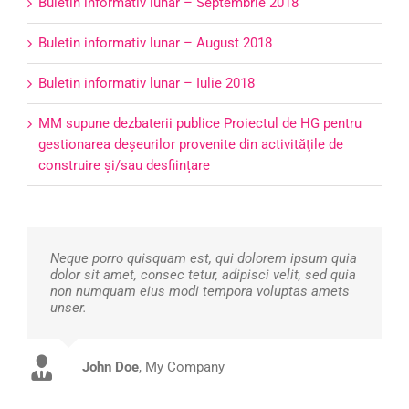
Buletin informativ lunar – Septembrie 2018
Buletin informativ lunar – August 2018
Buletin informativ lunar – Iulie 2018
MM supune dezbaterii publice Proiectul de HG pentru
gestionarea deşeurilor provenite din activităţile de
construire şi/sau desființare
Neque porro quisquam est, qui dolorem ipsum quia
dolor sit amet, consec tetur, adipisci velit, sed quia
non numquam eius modi tempora voluptas amets
unser.
John Doe
Luke Beck
,
My Company
Theme Fusion