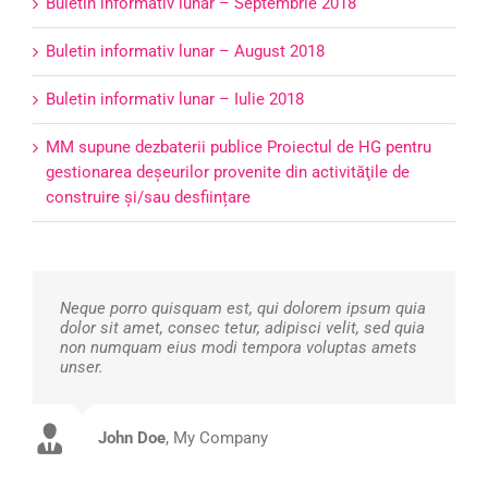
Buletin informativ lunar – Septembrie 2018
Buletin informativ lunar – August 2018
Buletin informativ lunar – Iulie 2018
MM supune dezbaterii publice Proiectul de HG pentru
gestionarea deşeurilor provenite din activităţile de
construire şi/sau desființare
Neque porro quisquam est, qui dolorem ipsum quia
dolor sit amet, consec tetur, adipisci velit, sed quia
non numquam eius modi tempora voluptas amets
unser.
John Doe
Luke Beck
,
My Company
Theme Fusion