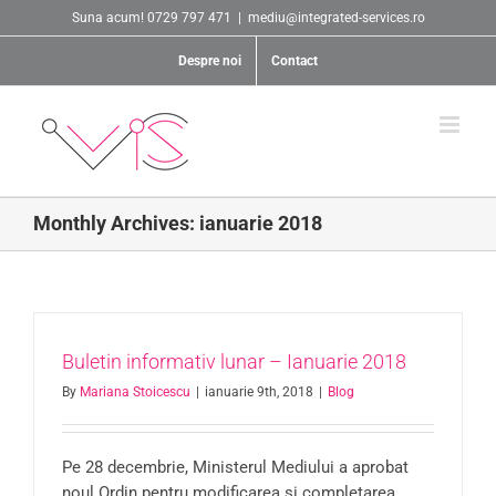
Skip
Suna acum! 0729 797 471
|
mediu@integrated-services.ro
to
content
Despre noi
Contact
Monthly Archives:
ianuarie 2018
Buletin informativ lunar – Ianuarie 2018
By
Mariana Stoicescu
|
ianuarie 9th, 2018
|
Blog
Pe 28 decembrie, Ministerul Mediului a aprobat
noul Ordin pentru modificarea și completarea